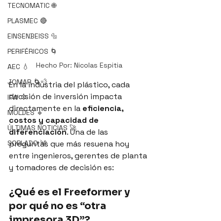
TECNOMATIC 🌐
PLASMEC 🔴
EINSENBEISS 🔩
PERIFÉRICOS 🌀
Hecho Por: Nicolas Espitia
AEC 💧
JOMAR 🌀💨
En la industria del plástico, cada 
decisión de inversión impacta 
IFW 💠
directamente en la 
eficiencia, 
MOLDES 🔹
costos y capacidad de 
ÚLTIMAS NOTICIAS 🚀
diferenciación
. Una de las 
preguntas que más resuena hoy 
SOPLADO ༄
entre ingenieros, gerentes de planta 
y tomadores de decisión es:
¿Qué es el Freeformer y 
por qué no es “otra 
impresora 3D”?