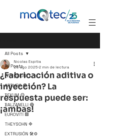
Entrada
All Posts
Nicolas Espitia
All Posts
28 ago 2025
2 min de lectura
¿Fabricación aditiva o
INYECCIÓN 🪛 🔩
inyección? La
ARBURG 🟢
BEKUM 🟡
respuesta puede ser:
BALZANELLI 🔵
¡ambas!
EUROVITI 🟩
THEYSOHN 🔷
EXTRUSIÓN 🛠️⚙️