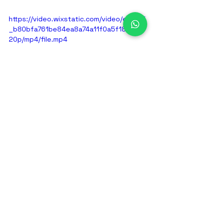
https://video.wixstatic.com/video/e14815
_b80bfa761be84ea8a74a11f0a5f18317/7
20p/mp4/file.mp4
Quieres conocer más del 
proceso?
Conoce este y mas artículos en el 
siguiente 
enlace: 
www.maqtec.com.co/blogs
MAQTEC
ARBURG
#inyeccion
allrounder
freeformer
INYECCIÓN 🪛 🔩
ARBURG 🟢