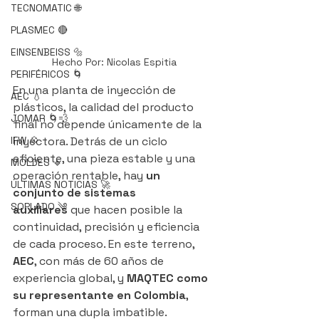
TECNOMATIC 🌐
PLASMEC 🔴
EINSENBEISS 🔩
Hecho Por: Nicolas Espitia
PERIFÉRICOS 🌀
En una planta de inyección de 
AEC 💧
plásticos, la calidad del producto 
JOMAR 🌀💨
final no depende únicamente de la 
inyectora. Detrás de un ciclo 
IFW 💠
eficiente, una pieza estable y una 
MOLDES 🔹
operación rentable, hay 
un 
ÚLTIMAS NOTICIAS 🚀
conjunto de sistemas 
SOPLADO ༄
auxiliares
 que hacen posible la 
continuidad, precisión y eficiencia 
de cada proceso. En este terreno, 
AEC
, con más de 60 años de 
experiencia global, y 
MAQTEC como 
su representante en Colombia
, 
forman una dupla imbatible.