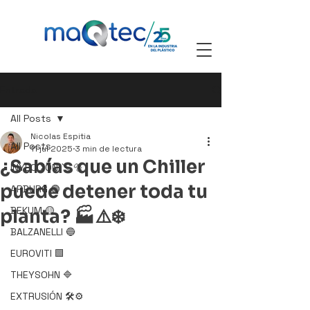
Entrada
All Posts
Nicolas Espitia
All Posts
11 jul 2025
3 min de lectura
¿Sabías que un Chiller
INYECCIÓN 🪛 🔩
puede detener toda tu
ARBURG 🟢
BEKUM 🟡
planta? 🏭⚠️❄️
BALZANELLI 🔵
EUROVITI 🟩
THEYSOHN 🔷
EXTRUSIÓN 🛠️⚙️