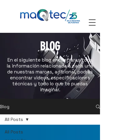
BLOG
En el siguiente blog encontraras toda
la información relacionada a cada una
de nuestras marcas, adicional, podrás
encontrar videos, especificaciones
técnicas y todo lo que te puedas
imaginar.
Blog
All Posts
All Posts