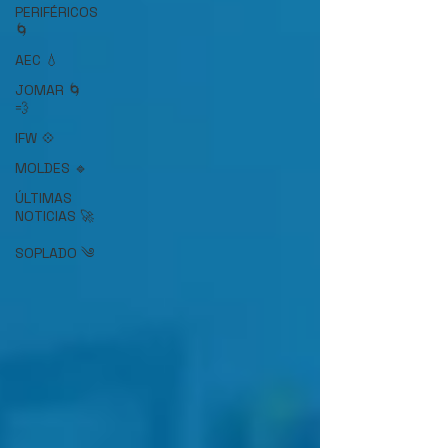
PERIFÉRICOS
🌀
AEC 💧
JOMAR 🌀
💨
IFW 💠
MOLDES 🔹
ÚLTIMAS
NOTICIAS 🚀
SOPLADO ༄