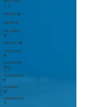
INYECCIÓN
🪛 🔩
ARBURG 🟢
BEKUM 🟡
BALZANELLI
🔵
EUROVITI 🟩
THEYSOHN
🔷
EXTRUSIÓN
🛠️⚙️
TECNOMATIC
🌐
PLASMEC
🔴
EINSENBEISS
🔩