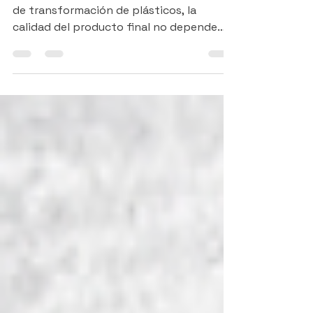
Hecho Por: Nicolas Espitia En los procesos
de transformación de plásticos, la
calidad del producto final no depende
únicamente de la máquina o del material.
Existe un factor crítico que muchas veces
define el éxito o el fracaso del proceso: el
control de temperatura . Desde la
plastificación hasta el enfriamiento del
molde, una gestión térmica inadecuada
puede generar defectos, inestabilidad y
pérdidas económicas significativas. En
este contexto, las soluciones de AEC , j