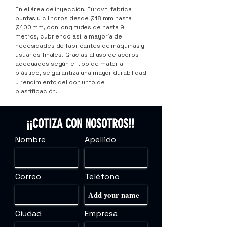
En el área de inyección, Euroviti fabrica
puntas y cilindros desde Ø18 mm hasta
Ø400 mm, con longitudes de hasta 9
metros, cubriendo así la mayoría de
necesidades de fabricantes de máquinas y
usuarios finales. Gracias al uso de aceros
adecuados según el tipo de material
plástico, se garantiza una mayor durabilidad
y rendimiento del conjunto de
plastificación.
¡¡COTIZA CON NOSOTROS!!
Nombre
Apellido
Correo
Teléfono
Ciudad
Empresa