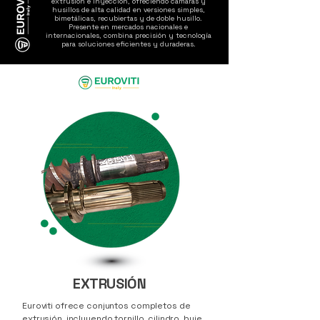
extrusión e inyección, ofreciendo cámaras y
husillos de alta calidad en versiones simples,
bimetálicas, recubiertas y de doble husillo.
Presente en mercados nacionales e
internacionales, combina precisión y tecnología
para soluciones eficientes y duraderas.
EXTRUSIÓN
Euroviti ofrece conjuntos completos de
extrusión, incluyendo tornillo, cilindro, buje