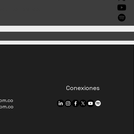
seguir comprando.
Conexiones
om.co
om.co