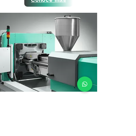
Conóce más
Datos Técnicos
En esta sección, encontrarás los datos
de potencia más importantes y las
medidas de instalación y de montaje del
molde para todos los productos de
ARBURG. Desde máquinas de moldeo por
inyección ALLROUNDER hasta sistemas de