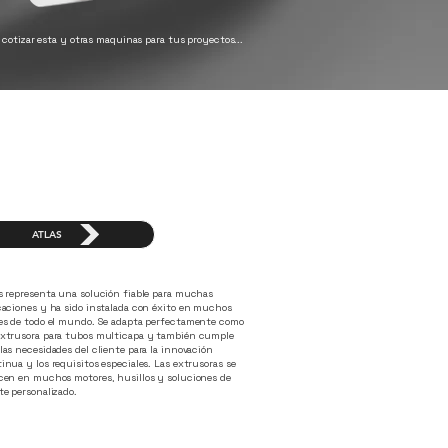
s cotizar esta y otras maquinas para tus proyectos...
ATLAS
s representa una solución fiable para muchas
caciones y ha sido instalada con éxito en muchos
es de todo el mundo. Se adapta perfectamente como
xtrusora para tubos multicapa y también cumple
las necesidades del cliente para la innovación
inua y los requisitos especiales. Las extrusoras se
cen en muchos motores, husillos y soluciones de
te personalizado.