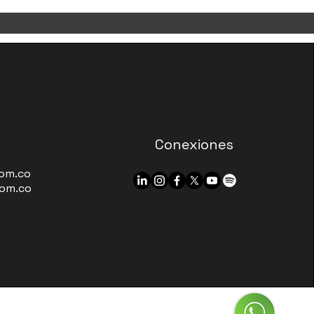
Conexiones
om.co
om.co