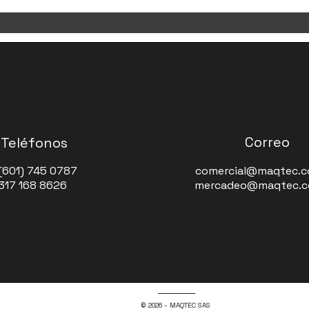
Correo
Teléfonos
(601) 745 0787
comercial@maqtec.c
 317 168 8626
mercadeo@maqtec.c
© 2026 - MAQTEC SAS