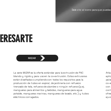
Dale clic al icono para que pueda
TERESARTE
MIZAR
La serie MIZAR es la oferta estándar para la extrusión de PVC
Atla
blando y rigido y para uso en la co-extrusión. Estas extrusoras
apli
están diseñadas cumpliendo con todos los requisitos para la
país
producción de tubos en espiral, de jardinería con refuerzo
co-e
trenzado de tela, refuerzo de alambre o ningún refuerzo (p.ej.
con 
mangueras para alimentos y bebidas, mangueras para agua
cont
potable, mangueras marinas, mangueras de lavado, etc.) y tubos
ofre
eléctricos corrugados.
ajus