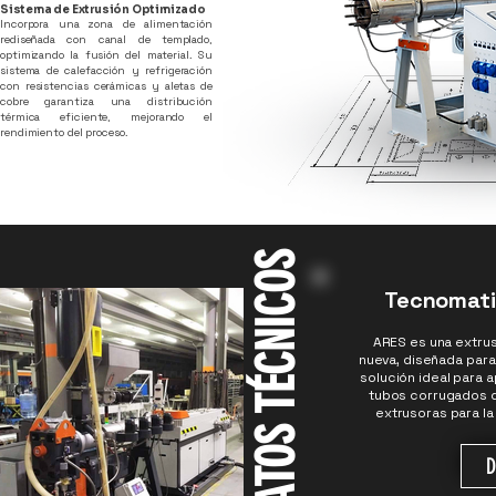
Sistema de Extrusión Optimizado
Incorpora una zona de alimentación
rediseñada con canal de templado,
optimizando la fusión del material. Su
sistema de calefacción y refrigeración
con resistencias cerámicas y aletas de
cobre garantiza una distribución
térmica eficiente, mejorando el
rendimiento del proceso.
DATOS TÉCNICOS
Tecnomatic
ARES es una extru
nueva, diseñada para 
solución ideal para 
tubos corrugados d
extrusoras para la
D