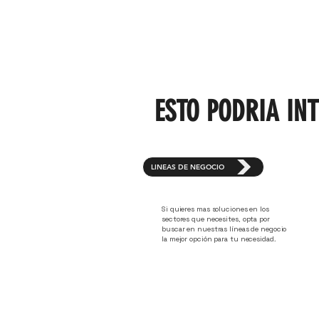
ESTO PODRIA IN
LÍNEAS DE NEGOCIO
Si quieres mas soluciones en los
sectores que necesites, opta por
buscar en nuestras líneas de negocio
la mejor opción para tu necesidad.