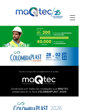
Haz clic en el logo para ir a la página de inicio de la marca.
Conéctate con todas las novedades que
MAQTEC
presentará en la feria
COLOMBIAPLAST 2026.
2026