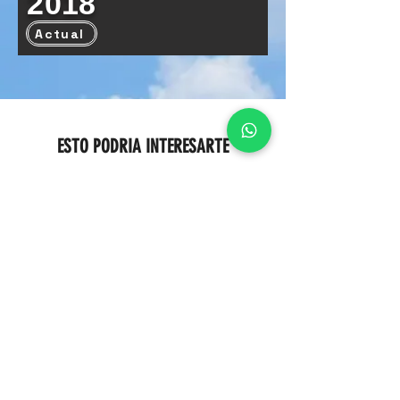
2018
Actual
ESTO PODRIA INTERESARTE
LÍNEAS DE NEGOCIO
Si quieres mas soluciones en los sectores que
necesites, opta por buscar en nuestras líneas
de negocio la mejor opción para tu necesidad.
MAQ+
Escucha a los protagonistas de la industria.
Ingenieros, aliados y expertos comparten su
experiencia, buenas prácticas y visión sobre el
futuro del plástico.