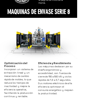
la página de inicio de la
marca.
MAQUINAS DE ENVASE SERIE 8
Optimización del
Eficiencia y Rendimiento
Proceso
Las máquinas destacan por su
Incorporan un sistema de
diseño ergonómico y
extracción lineal y un
accesibilidad, con fuerzas de
mecanismo de cambio
cierre de 150 a 500 kN y ciclos
rápido de moldes, lo que
rápidos de 1,8 a 3,7 segundos.
reduce los tiempos de
Sus motores eléctricos de alta
inactividad y mejora la
eficiencia optimizan el
eficiencia operativa,
consumo energético y mejoran
facilitando la producción
la productividad.
continua y rentable.