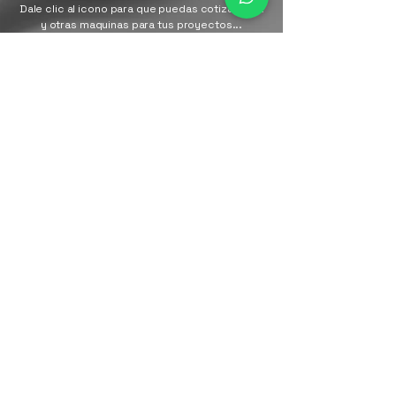
Dale clic al icono para que puedas cotizar esta
y otras maquinas para tus proyectos...
ESTO PODRIA INTERESARTE
LÍNEAS DE NEGOCIO
Si quieres mas soluciones en los sectores que
necesites, opta por buscar en nuestras líneas de
negocio la mejor opción para tu necesidad.
CONTROL BEKUM 8.0
Las máquinas Bekum tendrán un panel táctil de
24 pulgadas y opción de dispositivo móvil, con
sensores avanzados e integración OPC UA para
almacenar y mostrar datos en un dashboard.
MAQUINAS H (EE.UU.)
La serie H de Bekum America es la más vendida,
destacando por su diseño compacto que requiere
poco espacio.
Con lubricación centralizada y conexión de