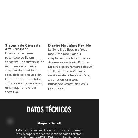
Sistema de Cierre de
Diseño Modular y Flexible
Alta Precisión
La Serie 8 de Bekum ofrece
El sistema de cierre
máquinas modulares y
patentado de Bekum
adaptables para la fabricación
garantiza una distribución
de envases de hasta 12 litros.
uniforme de la fuerza,
Disponibles en tamaños de 508
asegurando precisión en
a 1208, están diseñadas en
cada ciclo de producción.
versiones de doble estación y
Esto permite una calidad
algunas en una sola,
constante en los envases y
brindando versatilidad en la
una mayor eficiencia
producción.
operativa.
DATOS TÉCNICOS
Maquina Serie 8
La Serie 8 de Bekum ofrece máquinas modulares y
flexibles para fabricar envases de hasta 12 litros,
con tamaños de 508 a 1208 en doble estación y