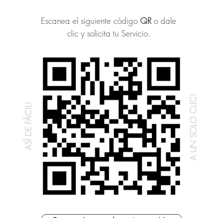
Escanea el siguiente código
QR
o dale
clic
y solicita tu Servicio.
A UN SOLO CLIC!
ASÍ DE FÁCIL!