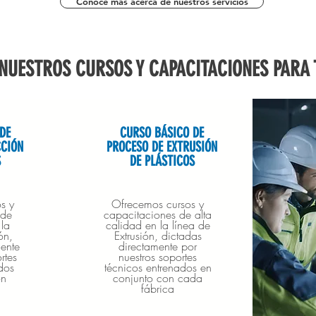
Conoce más acerca de nuestros servicios
NUESTROS CURSOS Y CAPACITACIONES PARA 
DE
CURSO BÁSICO DE
CCIÓN
PROCESO DE EXTRUSIÓN
S
DE PLÁSTICOS
s y
Ofrecemos cursos y
 de
capacitaciones de alta
 la
calidad en la línea de
ón,
Extrusión, dictadas
ente
directamente por
rtes
nuestros soportes
dos
técnicos entrenados en
on
conjunto con cada
fábrica