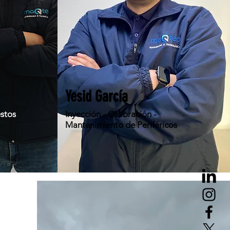
Yesid García
estos
Inyección - Calibración -
Mantenimiento de Periféricos