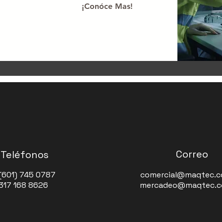
!
¡Conóce Mas!
Correo
Teléfonos
(601) 745 0787
comercial@maqtec.c
 317 168 8626
mercadeo@maqtec.c