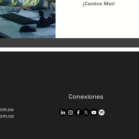
¡Conóce Mas!
Conexiones
om.co
om.co