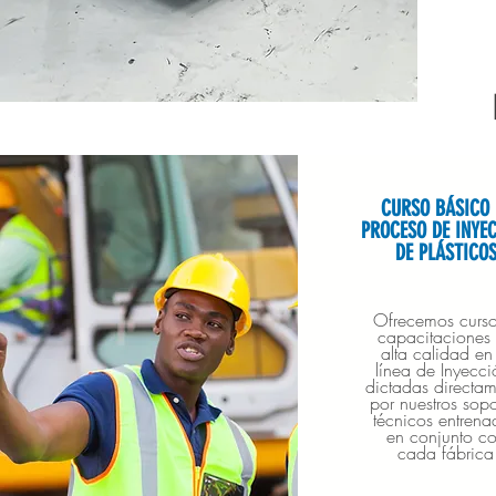
CURSO BÁSICO 
PROCESO DE INYE
DE PLÁSTICO
Ofrecemos curso
capacitaciones
alta calidad en
línea de Inyecci
dictadas directam
por nuestros sopo
técnicos entrena
en conjunto c
cada fábrica