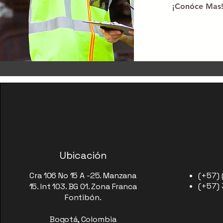
¡Conóce Mas
Ubicación
Cra 106 No 15 A -25. Manzana
(+57) 
(+57)
15. Int 103. BG 01. Zona Franca
Fontibón.
Bogotá, Colombia