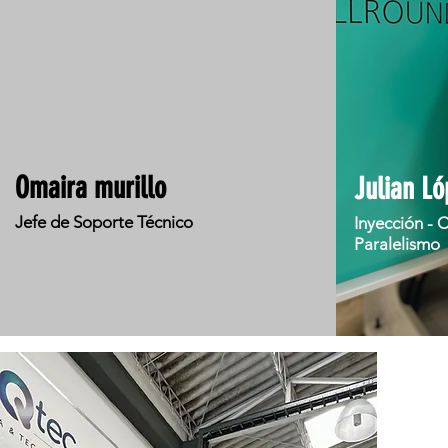
Omaira murillo
Julian Ló
Jefe de Soporte Técnico
Inyección - C
Paralelismo