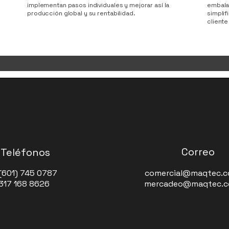
implementan pasos individuales y mejorar así la
embala
producción global y su rentabilidad.
simplif
cliente 
Correo
Teléfonos
(601) 745 0787
comercial@maqtec.c
 317 168 8626
mercadeo@maqtec.c