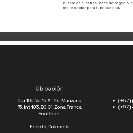
buscar en nuestras líneas de negocio la
mejor opción para tu necesidad.
Ubicación
Cra 106 No 15 A -25. Manzana
(+57) 
(+57)
15. Int 103. BG 01. Zona Franca
Fontibón.
Bogotá, Colombia