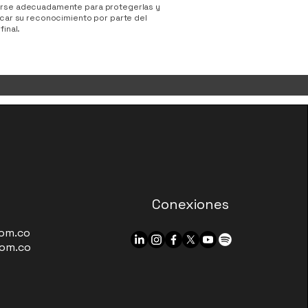
rse adecuadamente para protegerlas y
icar su reconocimiento por parte del
final.
Conexiones
om.co
om.co