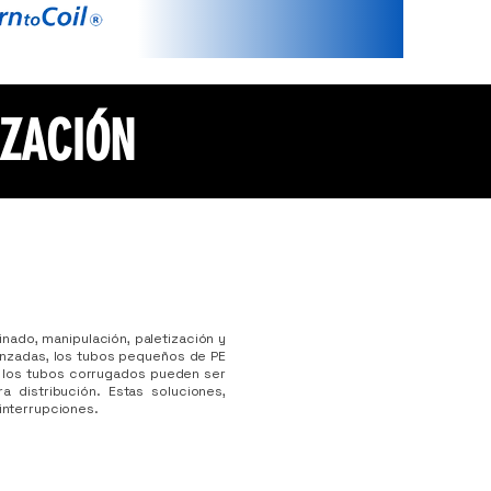
IZACIÓN
nado, manipulación, paletización y
anzadas, los tubos pequeños de PE
e los tubos corrugados pueden ser
 distribución. Estas soluciones,
 interrupciones.