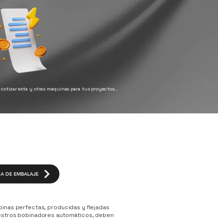
s cotizar esta y otras maquinas para tus proyectos...
A DE EMBALAJE
inas perfectas, producidas y flejadas
estros bobinadores automáticos, deben