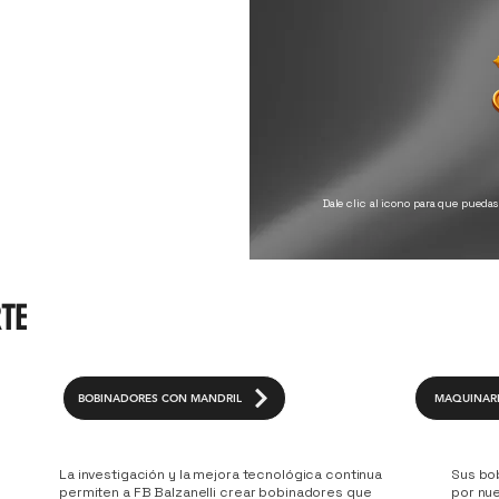
Dale clic al icono para que pueda
RTE
BOBINADORES CON MANDRIL
MAQUINARI
La investigación y la mejora tecnológica continua
Sus bob
permiten a FB Balzanelli crear bobinadores que
por nu