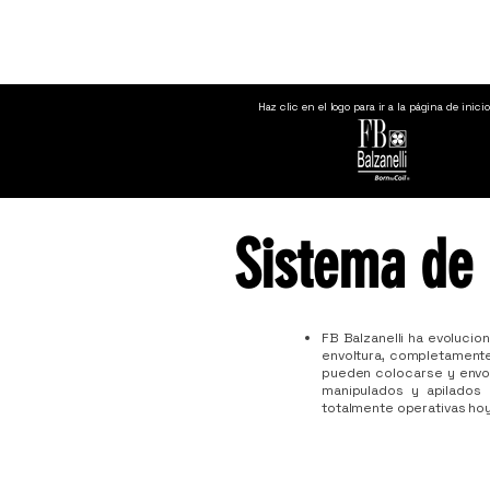
Haz clic en el logo para ir a la página de inici
Sistema de 
FB Balzanelli ha evolucio
envoltura, completamente
pueden colocarse y envol
manipulados y apilados 
totalmente operativas hoy,