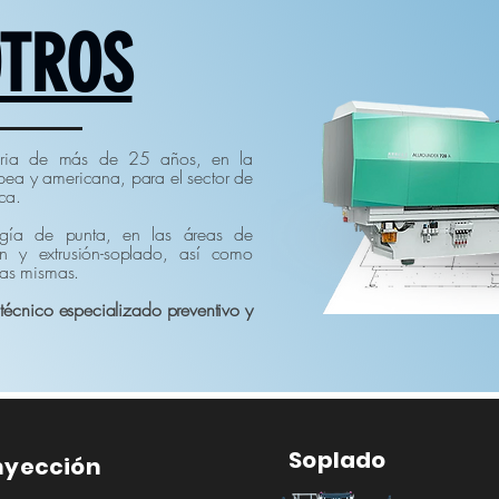
TROS
toria de más de 25 años, en la
ea y americana, para el sector de
ica.
ogía de punta, en las áreas de
ón y extrusión-soplado, así como
las mismas.
 técnico especializado preventivo y
Soplado
nyección