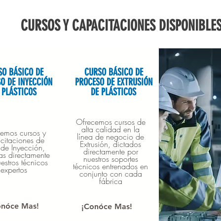
CURSOS Y CAPACITACIONES DISPONIBLE
SO BÁSICO DE
CURSO BÁSICO DE
O DE INYECCIÓN
PROCESO DE EXTRUSIÓN
 PLÁSTICOS
DE PLÁSTICOS
Ofrecemos cursos de
alta calidad en la
emos cursos y
línea de negocio de
citaciones de
Extrusión, dictados
 de Inyección,
directamente por
as directamente
nuestros soportes
estros técnicos
técnicos entrenados en
expertos
conjunto con cada
fábrica
onóce Mas!
¡Conóce Mas!