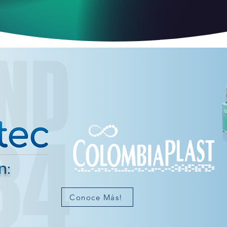
n:
Conoce Más!