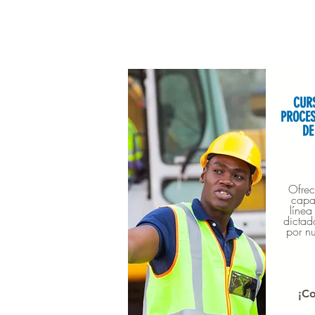
CUR
PROCES
DE
Ofrec
capa
línea
dictad
por nu
¡C