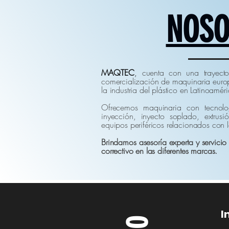
NOSO
MAQTEC
,
cuenta con una trayec
comercialización de maquinaria europ
la industria del plástico en Latinoamér
Ofrecemos maquinaria con tecnol
inyección, inyecto soplado, extrusi
equipos periféricos relacionados con 
Brindamos asesoría experta y servicio
correctivo en las diferentes marcas.
I