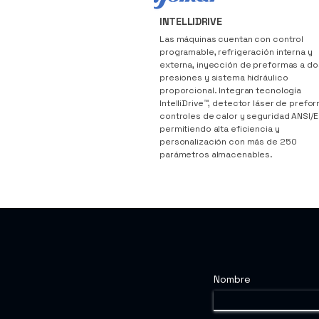
INTELLIDRIVE
Las máquinas cuentan con control
programable, refrigeración interna y
externa, inyección de preformas a do
presiones y sistema hidráulico
proporcional. Integran tecnología
IntelliDrive™, detector láser de prefo
controles de calor y seguridad ANSI/E
permitiendo alta eficiencia y
personalización con más de 250
parámetros almacenables.
Nombre