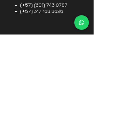
(+57)
(601) 745 0787
(+57)
317 168 8626
Correo
comercial@maqtec.com.co
mercadeo@maqtec.com.co
Ubicación
Cra 106 No 15 A -25. Manzana 15. Int
103. BG 01. Zona Franca Fontibón.
Bogotá, Colombia